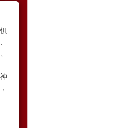
恐惧
症、
症、
障
、神
痛，