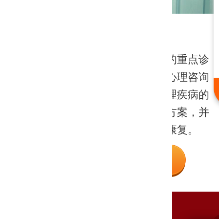
院的重点诊
心理科
、罗亚君等
京科脑康心理科为医院的重点诊
领衔，引进
疗科室，邀请国家二级心理咨询
多学科联合
专家领衔团队，针对心理疾病的
治疗方案。
咨询和治疗形成独特的方案，并
且全程跟踪疗程，巩固康复。
详细了解