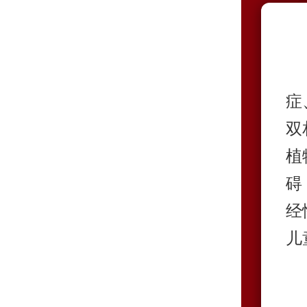
症
双
植
碍
经
儿