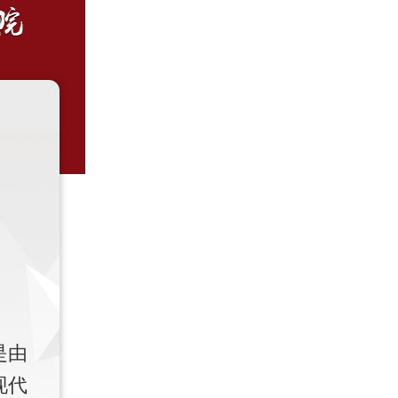
是由
现代