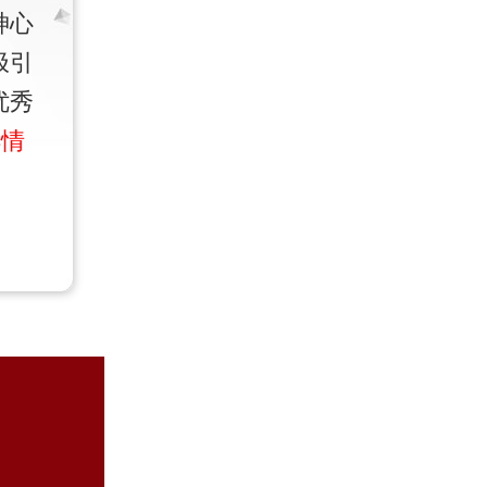
神心
极引
优秀
详情