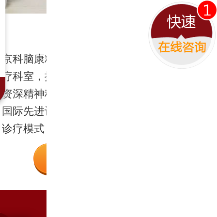
京科脑康
精神科
疗科室，
京科脑康精神科为医院的重点诊
专家领衔
疗科室，拥有王桂杰、罗亚君等
咨询和治
资深精神科专业医生领衔，引进
且全程跟
国际先进设备。采用多学科联合
诊疗模式，中西结合治疗方案。
详细了解