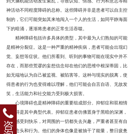
到大脑机能活动发生紊乱，导致认知、情感、行为和意志等精
神活动不同程度障碍的总称。这些障碍并非是患者可以自主控
制的，它们可能突如其来地闯入一个人的生活，如同平静海面
下的暗涌，逐渐将患者的正常生活吞噬。
精神障碍包括许多具体的类型，其中最为人们熟知的可能
是精神分裂症。这是一种严重的精神疾病，患者可能会出现幻
觉、妄想等症状。他们所看到、听到的事物可能在现实中并不
存在，而那些荒谬的妄想信念却在他们的思维中根深蒂固，比
如无端地认为自己被监视、被陷害等。这种与现实的脱离，使
得患者的行为也变得难以理解，他们可能会自言自语、无故发
笑，生活能力和社交能力受到极大损害。
心境障碍也是精神障碍的重要组成部分。抑郁症和双相情
感障碍是其中典型代表。抑郁症患者仿佛置身于黑暗的深渊，
无法感受到快乐，对周围的一切都失去兴趣，严重者甚至有自
杀的念头和行为。他们的身体也像是被抽干了能量，整日疲惫