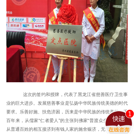
黑龙江京科脑康医院
精神科诊疗单位
这次的签约和授牌，代表了黑龙江省慈善医疗卫生事
多学科
疑难病
综合系统治
业的巨大进步。发展慈善事业是弘扬中华民族传统美德的时代
联合坐诊
诊疗中心
疗技术
要求。乐善好施、扶危济困，历来是中华民族的传统美德。千
百年来，从儒家“仁者爱人”的主张到佛家“普渡众生”的追求，
免费回电
从普通百姓的相互接济到有钱人家的施舍赈济，无不体现着人
我们将会立即回电。本次通话会已经经过隐