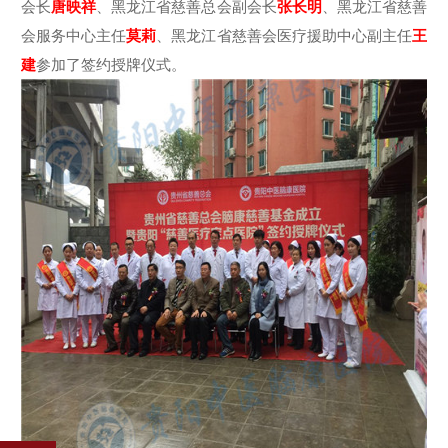
会长
唐映祥
、黑龙江省慈善总会副会长
张长明
、黑龙江省慈善
会服务中心主任
莫莉
、黑龙江省慈善会医疗援助中心副主任
王
建
参加了签约授牌仪式。