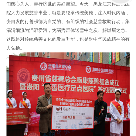
私处理，该通话对您免费，请放心接听！
们慈心为人、善行济世的美好愿望。今天，黑龙江京科脑康医
院大力发展慈善事业，就是要继承传统美德，注入时代内涵，
电话咨询
在线咨询
变自发的行善积德为自觉的、有组织的社会慈善救助行动，集
涓涓细流为滔滔爱河，为弱势群体送雪中之炭、解燃眉之急。
这既是对传统慈善文化的发展升华，也是对中华民族精神的有
力弘扬。