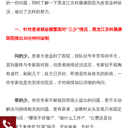
的一些问题，同时了解一下黑龙江京科脑康医院为改变这种状
况，做出了怎样的努力。
一、针对患者就诊频繁面对“三少”情况，黑龙江京科脑康
医院推出30分钟问诊制
问的少。
患者大老远到了医院，排队挂号辛苦等待半天，
直到最终与专家面对面，但患者病情还没说完，专家似乎就胸
有成竹，刷刷几下，处方已开好。即便是性命攸关的疾病，一
些专家也是先安排住院后，才对病情加以详细的询问。
答的少。
有些专家不耐烦回答病人提出的问题，更不主动
解说与病情相关的问题。更有甚者，诊断时从头至尾只有固定
的几句话：“哪里不舒服?”、“做什么工作?”、“公费还是自
费?”接下来便是“狂草”病历、开化验单、开处方。