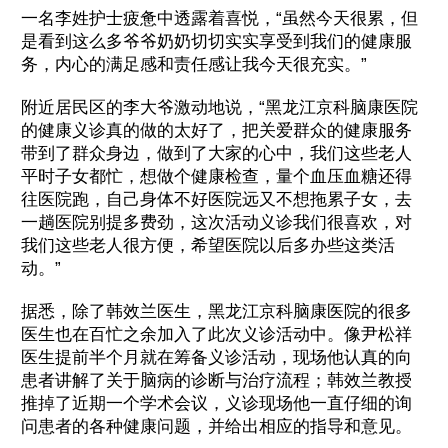
一名李姓护士疲惫中透露着喜悦，“虽然今天很累，但
是看到这么多爷爷奶奶切切实实享受到我们的健康服
务，内心的满足感和责任感让我今天很充实。”
附近居民区的李大爷激动地说，“黑龙江京科脑康医院
的健康义诊真的做的太好了，把关爱群众的健康服务
带到了群众身边，做到了大家的心中，我们这些老人
平时子女都忙，想做个健康检查，量个血压血糖还得
往医院跑，自己身体不好医院远又不想拖累子女，去
一趟医院别提多费劲，这次活动义诊我们很喜欢，对
我们这些老人很方便，希望医院以后多办些这类活
动。”
据悉，除了韩效兰医生，黑龙江京科脑康医院的很多
医生也在百忙之余加入了此次义诊活动中。像尹松祥
医生提前半个月就在筹备义诊活动，现场他认真的向
患者讲解了关于脑病的诊断与治疗流程；韩效兰教授
推掉了近期一个学术会议，义诊现场他一直仔细的询
问患者的各种健康问题，并给出相应的指导和意见。