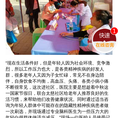
精神科诊疗单位
多学科
疑难病
综合系统治
联合坐诊
诊疗中心
疗技术
免费回电
我们将会立即回电。本次通话会已经经过隐
私处理，该通话对您免费，请放心接听！
电话咨询
在线咨询
“现在生活条件好，但是年轻人因为社会环境、竞争激
烈，所以工作压力也大，是各类精神疾病的好发人
群，很多老年人又因为子女忙碌，常见不在身边陪
伴，自身饮食不均衡，高血压、头痛、各类小病小痛
不断很常见，这次进社区，医院主要是想趁着中秋这
一国家节假日，联合太慈社区给老年人推荐良好的生
活习惯，来帮助他们改善健康状况。同时通过适当咨
询为年轻人群体中可能存在的隐藏性精神疾病患者做
一次刷选，并现场通过专业脑科医生为一些压力大的
年轻白领群体做适当减压。”现场一位医护人员接受记