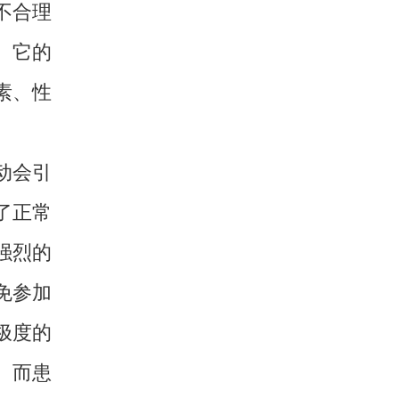
不合理
。它的
素、性
动会引
了正常
强烈的
免参加
极度的
。而患