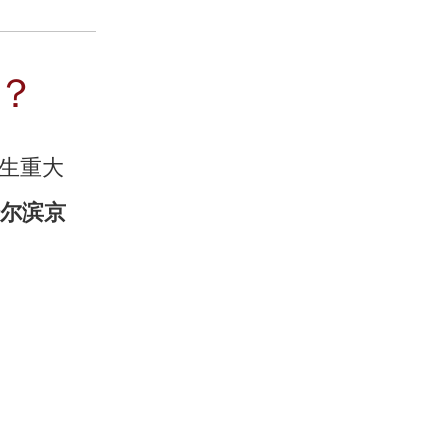
？
生重大
哈尔滨京