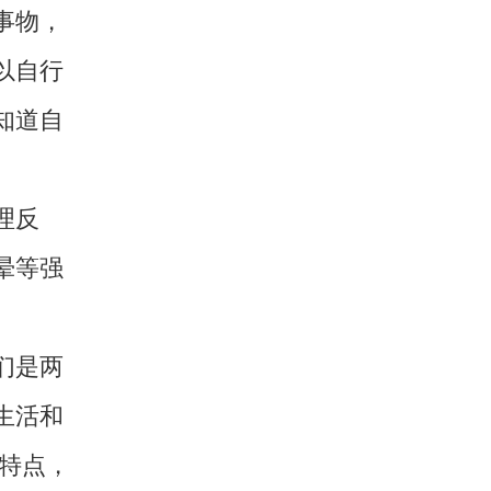
事物，
以自行
知道自
。
理反
晕等强
们是两
生活和
特点，