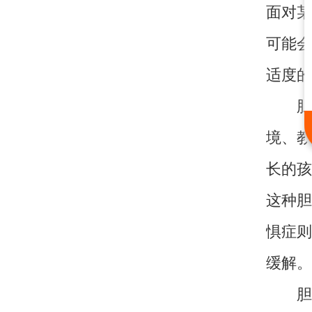
面对某
可能会
适度的
胆小
境、教
长的孩
这种胆
惧症则
缓解。
胆小