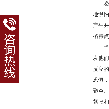
恐惧
地惧怕
产生并
格特点
当一
发他们
反应的
恐惧，
聚会、
紧张和