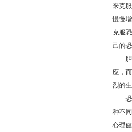
来克服
慢慢增
克服恐
己的恐
胆小
应，而
烈的生
恐惧
种不同
心理健