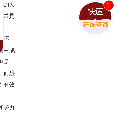
小的人
通常是
虑。
长环
境中成
但是，
。而恐
到有效
和努力