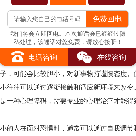
些情况时表现出的谨慎、小心或缺乏勇气。胆
免费回电
对一些新的事物或挑战感到不安，但这种不安
，不会像恐惧症患者那样产生极度的恐惧和焦
我们将会立即回电。本次通话会已经经过隐
私处理，该通话对您免费，请放心接听！
更多的是一种性格特点，它可能与个体的成
电话咨询
在线咨询
育方式等因素有关。在一个过于保护的家庭环
子，可能会比较胆小，对新事物持谨慎态度。
小往往可以通过逐渐接触和适应新环境来改变
是一种心理障碍，需要专业的心理治疗才能得
的人在面对恐惧时，通常可以通过自我调节