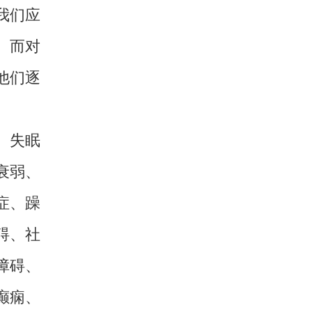
我们应
。而对
他们逐
、失眠
衰弱、
症、躁
碍、社
障碍、
癫痫、