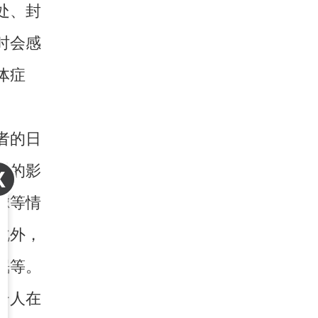
处、封
时会感
体症
者的日
重的影
虑等情
此外，
眠等。
个人在