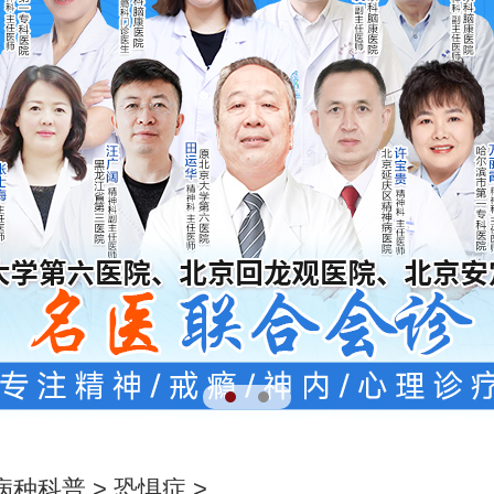
病种科普
>
恐惧症
>