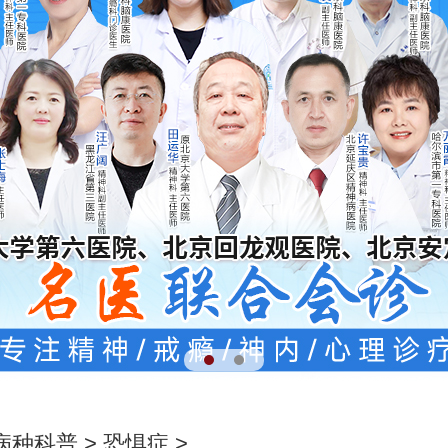
病种科普
>
恐惧症
>