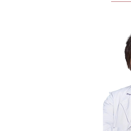
思炎
心理咨询师
家心理治疗师
AGC 国际协会认证催眠师
国精神分析协会 I0PA 比昂项目会员
,焦虑,抑郁,恐惧,强迫,心理压力
青少年心理咨询