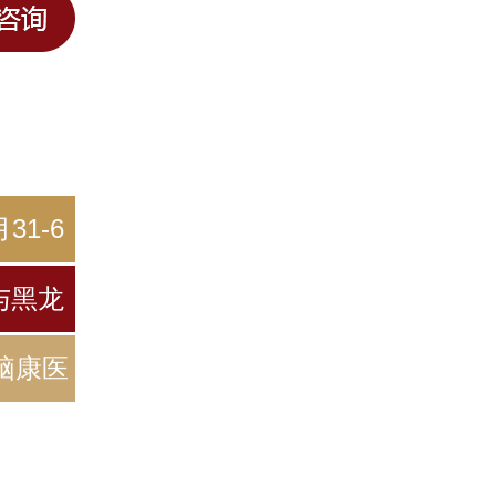
31-6
北
与黑龙
脑康医