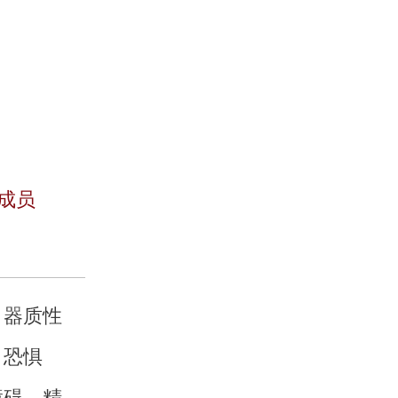
梅雪
从事成瘾
成员
工作15年
黑龙江省
黑龙江心
、器质性
、恐惧
中西医结合
障碍、精
青少年网瘾