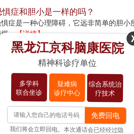
恐惧症和胆小是一样的吗？
恐惧症是一种心理障碍，它远非简单的胆小
能概…
【详情】
黑龙江京科脑康医院
精神科诊疗单位
恐惧症怎么治疗比较好？
恐惧症是一种常见的心理障碍，患者常常对
多学科
疑难病
综合系统治
些特…
【详情】
联合坐诊
诊疗中心
疗技术
恐惧症很怕黑吗？
免费回电
恐惧症是一种常见的心理障碍，它以过度、
我们将会立即回电。本次通话会已经经过隐