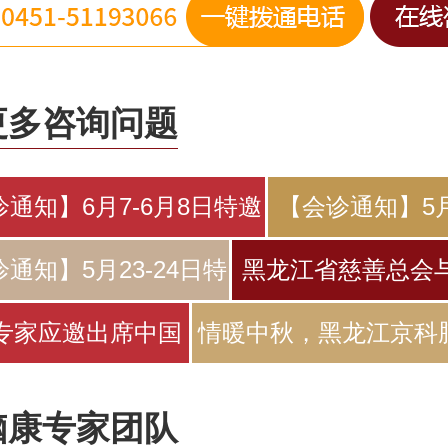
更多咨询问题
通知】6月7-6月8日特邀
【会诊通知】5月
北
月2日特邀
通知】5月23-24日特
黑龙江省慈善总会
邀原北
江京科脑
专家应邀出席中国
情暖中秋，黑龙江京科
医师协会睡
院为
脑康专家团队