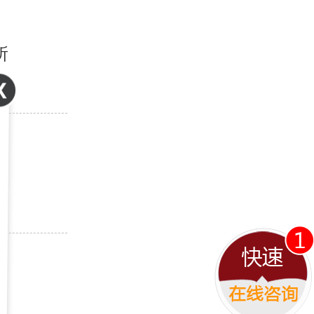
所
某
不