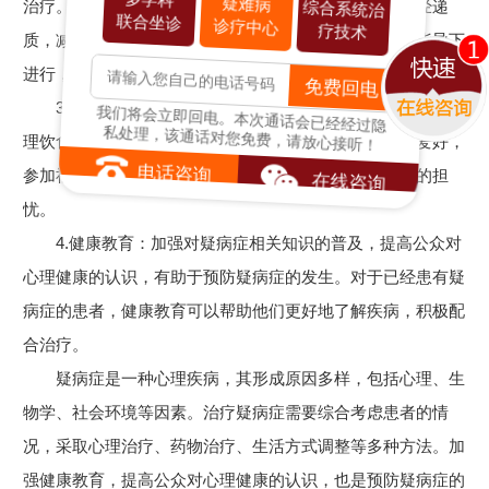
多学科
疑难病
综合系统治
治疗。抗抑郁药、抗焦虑药等药物可以帮助患者调节神经递
联合坐诊
诊疗中心
疗技术
质，减轻焦虑、抑郁等情绪。但药物治疗需在专业医生指导下
进行，切勿擅自使用。
免费回电
3.生活方式调整：保持良好的生活习惯，如规律作息、合
我们将会立即回电。本次通话会已经经过隐
私处理，该通话对您免费，请放心接听！
理饮食、适量运动等，有助于缓解焦虑情绪。培养兴趣爱好，
参加社交活动，也有助于患者转移注意力，减轻对疾病的担
电话咨询
在线咨询
忧。
4.健康教育：加强对疑病症相关知识的普及，提高公众对
心理健康的认识，有助于预防疑病症的发生。对于已经患有疑
病症的患者，健康教育可以帮助他们更好地了解疾病，积极配
合治疗。
疑病症是一种心理疾病，其形成原因多样，包括心理、生
物学、社会环境等因素。治疗疑病症需要综合考虑患者的情
况，采取心理治疗、药物治疗、生活方式调整等多种方法。加
强健康教育，提高公众对心理健康的认识，也是预防疑病症的