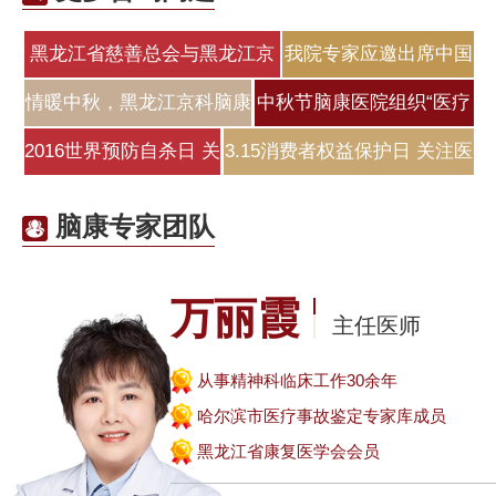
黑龙江省慈善总会与黑龙江京
我院专家应邀出席中国
科脑
医师协会睡
情暖中秋，黑龙江京科脑康
中秋节脑康医院组织“医疗
医院为
保健咨
2016世界预防自杀日 关
3.15消费者权益保护日 关注医
注全民精
疗
脑康专家团队
万丽霞
主任医师
从事精神科临床工作30余年
哈尔滨市医疗事故鉴定专家库成员
黑龙江省康复医学会会员